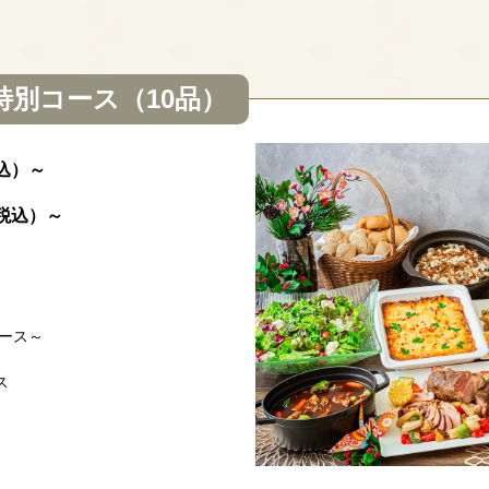
別コース（10品）
込）～
税込）～
ース～
ス