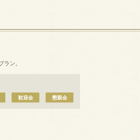
プラン。
歓迎会
懇親会