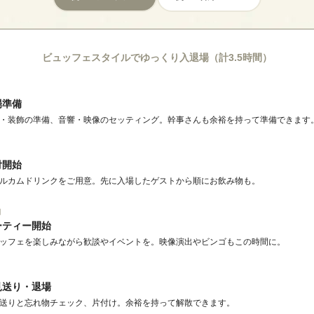
ビュッフェスタイルでゆっくり入退場
（計3.5時間）
場準備
・装飾の準備、音響・映像のセッティング。幹事さんも余裕を持って準備できます
付開始
ルカムドリンクをご用意。先に入場したゲストから順にお飲み物も。
間
ーティー開始
ッフェを楽しみながら歓談やイベントを。映像演出やビンゴもこの時間に。
見送り・退場
送りと忘れ物チェック、片付け。余裕を持って解散できます。