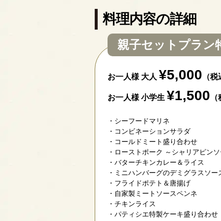
料理内容の詳細
親子セットプラン特
¥5,000
お一人様 大人
（税
¥1,500
お一人様 小学生
（
シーフードマリネ
コンビネーションサラダ
コールドミート盛り合わせ
ローストポーク ～シャリアピンソ
バターチキンカレー＆ライス
ミニハンバーグのデミグラスソー
フライドポテト＆唐揚げ
自家製ミートソースペンネ
チキンライス
パティシエ特製ケーキ盛り合わせ