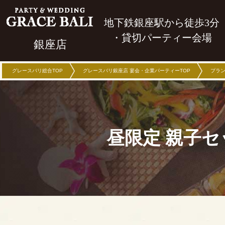
地下鉄銀座駅から徒歩3分
・貸切パーティー会場
銀座店
グレースバリ総合TOP
グレースバリ銀座店 宴会・企業パーティーTOP
プラ
昼限定 親子