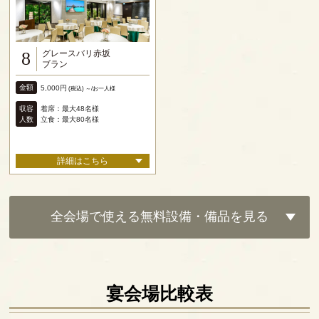
グレースバリ赤坂
8
ブラン
金額
5,000円
(税込) ～/お一人様
収容
着席：最大48名様
人数
立食：最大80名様
詳細はこちら
全会場で使える無料設備・備品を見る
宴会場比較表