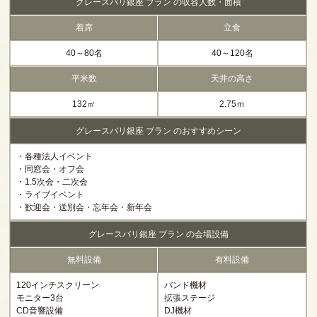
グレースバリ銀座 ブラン の収容人数・面積
着席
立食
40～80名
40～120名
平米数
天井の高さ
132㎡
2.75ｍ
グレースバリ銀座 ブラン のおすすめシーン
・各種法人イベント
・同窓会・オフ会
・1.5次会・二次会
・ライブイベント
・歓迎会・送別会・忘年会・新年会
グレースバリ銀座 ブラン の会場設備
無料設備
有料設備
120インチスクリーン
バンド機材
モニター3台
拡張ステージ
CD音響設備
DJ機材