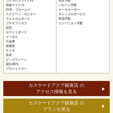
ワイヤレスマイク×2
花火手配
有線マイク×2
バルーン手配
DVD・ブルーレイ
ケーキオーダー
スクリーン・モニター
キャンドルサービス
ウェルカムボード
装花手配
プチギフトカゴ
コンパニオン手配
控室
ホワイトボード
イーゼル
小金庫
抽選箱
チェキ
造花
ビンゴマシーン
貸出用PC
プロジェクター
カスケードアクア銀座店 の
アクセス情報を見る
カスケードアクア銀座店 の
プランを見る