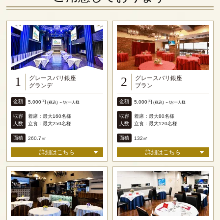
グレースバリ銀座
グレースバリ銀座
1
2
グランデ
ブラン
金額
金額
5,000円
5,000円
(税込) ～/お一人様
(税込) ～/お一人様
収容
収容
着席：最大160名様
着席：最大80名様
人数
人数
立食：最大250名様
立食：最大120名様
面積
面積
260.7㎡
132㎡
詳細はこちら
詳細はこちら