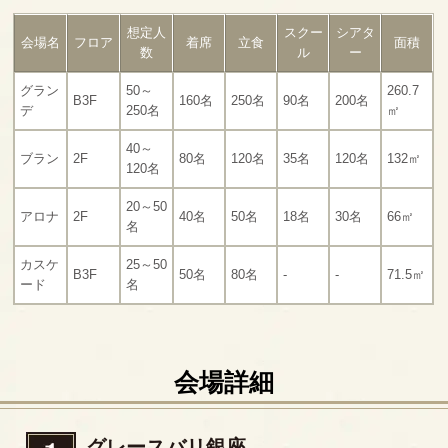
想定人
スクー
シアタ
会場名
フロア
着席
立食
面積
数
ル
ー
グラン
50～
260.7
B3F
160名
250名
90名
200名
デ
250名
㎡
40～
ブラン
2F
80名
120名
35名
120名
132㎡
120名
20～50
アロナ
2F
40名
50名
18名
30名
66㎡
名
カスケ
25～50
B3F
50名
80名
-
-
71.5㎡
ード
名
会場詳細
グレースバリ銀座