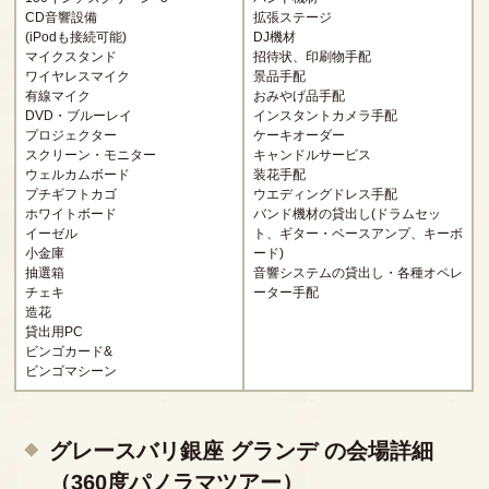
CD音響設備
拡張ステージ
(iPodも接続可能)
DJ機材
マイクスタンド
招待状、印刷物手配
ワイヤレスマイク
景品手配
有線マイク
おみやげ品手配
DVD・ブルーレイ
インスタントカメラ手配
プロジェクター
ケーキオーダー
スクリーン・モニター
キャンドルサービス
ウェルカムボード
装花手配
プチギフトカゴ
ウエディングドレス手配
ホワイトボード
バンド機材の貸出し(ドラムセッ
イーゼル
ト、ギター・ベースアンプ、キーボ
小金庫
ード)
抽選箱
音響システムの貸出し・各種オペレ
チェキ
ーター手配
造花
貸出用PC
ビンゴカード&
ビンゴマシーン
グレースバリ銀座 グランデ の会場詳細
（360度パノラマツアー）