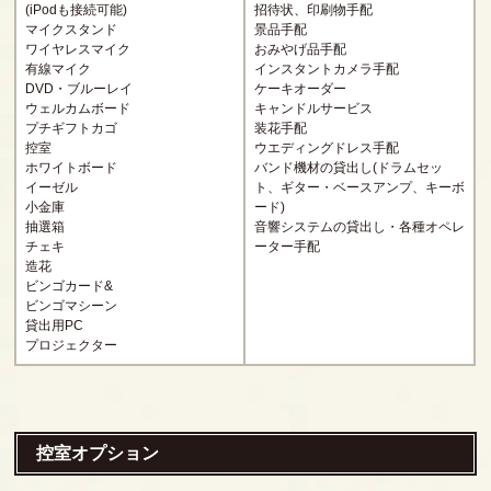
(iPodも接続可能)
招待状、印刷物手配
マイクスタンド
景品手配
ワイヤレスマイク
おみやげ品手配
有線マイク
インスタントカメラ手配
DVD・ブルーレイ
ケーキオーダー
ウェルカムボード
キャンドルサービス
プチギフトカゴ
装花手配
控室
ウエディングドレス手配
ホワイトボード
バンド機材の貸出し(ドラムセッ
イーゼル
ト、ギター・ベースアンプ、キーボ
小金庫
ード)
抽選箱
音響システムの貸出し・各種オペレ
チェキ
ーター手配
造花
ビンゴカード&
ビンゴマシーン
貸出用PC
プロジェクター
控室オプション