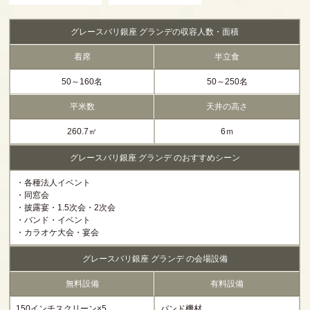
グレースバリ銀座 グランデの収容人数・面積
着席
半立食
50～160名
50～250名
平米数
天井の高さ
260.7㎡
6ｍ
グレースバリ銀座 グランデ のおすすめシーン
・各種法人イベント
・同窓会
・披露宴・1.5次会・2次会
・バンド・イベント
・カラオケ大会・宴会
グレースバリ銀座 グランデ の会場設備
無料設備
有料設備
150インチスクリーン×5
バンド機材