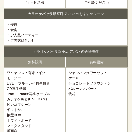
15～40名様
ご相談ください
カラオケパセラ銀座店 アバン のおすすめシーン
・接待
・会食
・少人数パーティー
・ご両家顔合わせ
カラオケパセラ銀座店 アバン の会場設備
無料設備
有料設備
ワイヤレス・有線マイク
シャンパンタワーセット
モニター
ケーキ
DVD・ブルーレイ再生機器
チョコレートファウンテン
CD再生機器
バルーンスパーク
iPod・iPhone再生ケーブル
装花
カラオケ機器(LIVE DAM)
ビンゴマシーン
ギフトかご
抽選BOX
ホワイトボード
マイクスタンド
譜面台