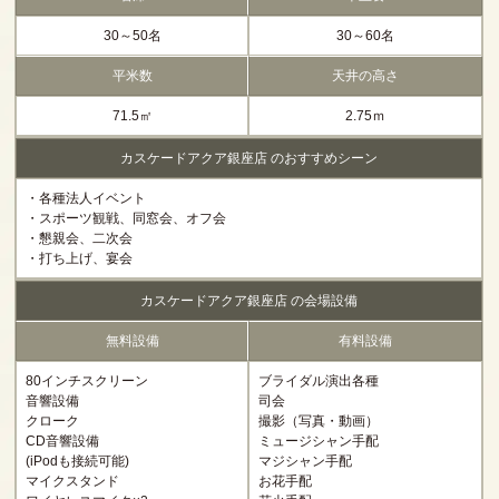
30～50名
30～60名
平米数
天井の高さ
71.5㎡
2.75ｍ
カスケードアクア銀座店 のおすすめシーン
・各種法人イベント
・スポーツ観戦、同窓会、オフ会
・懇親会、二次会
・打ち上げ、宴会
カスケードアクア銀座店 の会場設備
無料設備
有料設備
80インチスクリーン
ブライダル演出各種
音響設備
司会
クローク
撮影（写真・動画）
CD音響設備
ミュージシャン手配
(iPodも接続可能)
マジシャン手配
マイクスタンド
お花手配