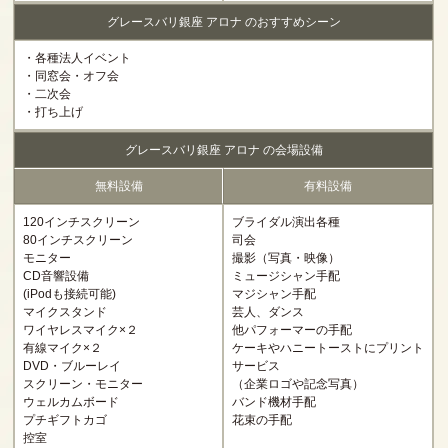
グレースバリ銀座 アロナ のおすすめシーン
・各種法人イベント
・同窓会・オフ会
・二次会
・打ち上げ
グレースバリ銀座 アロナ の会場設備
無料設備
有料設備
120インチスクリーン
ブライダル演出各種
80インチスクリーン
司会
モニター
撮影（写真・映像）
CD音響設備
ミュージシャン手配
(iPodも接続可能)
マジシャン手配
マイクスタンド
芸人、ダンス
ワイヤレスマイク×２
他パフォーマーの手配
有線マイク×２
ケーキやハニートーストにプリント
DVD・ブルーレイ
サービス
スクリーン・モニター
（企業ロゴや記念写真）
ウェルカムボード
バンド機材手配
プチギフトカゴ
花束の手配
控室