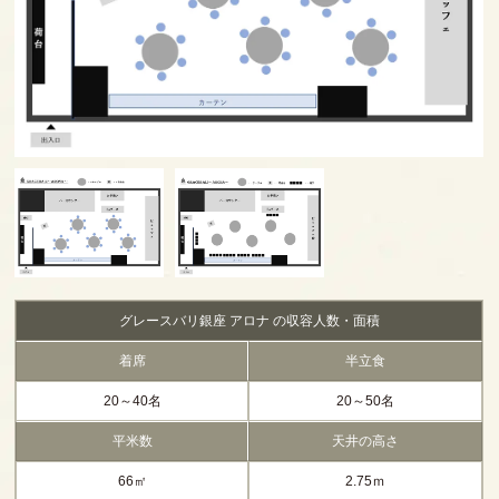
グレースバリ銀座 アロナ の収容人数・面積
着席
半立食
20～40名
20～50名
平米数
天井の高さ
66㎡
2.75ｍ