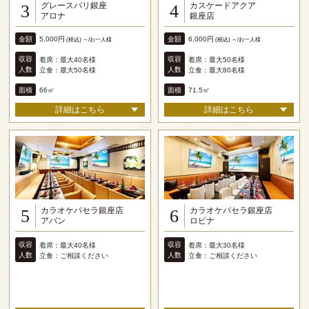
グレースバリ銀座
カスケードアクア
3
4
アロナ
銀座店
金額
金額
5,000円
6,000円
(税込) ～/お一人様
(税込) ～/お一人様
収容
収容
着席：最大40名様
着席：最大50名様
人数
人数
立食：最大50名様
立食：最大80名様
面積
面積
66㎡
71.5㎡
詳細はこちら
詳細はこちら
カラオケパセラ銀座店
カラオケパセラ銀座店
5
6
アバン
ロビナ
収容
収容
着席：最大40名様
着席：最大30名様
人数
人数
立食：ご相談ください
立食：ご相談ください