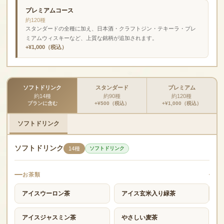
プレミアムコース
約120種
スタンダードの全種に加え、日本酒・クラフトジン・テキーラ・プレ
ミアムウィスキーなど、上質な銘柄が追加されます。
+¥1,000（税込）
ソフトドリンク
スタンダード
プレミアム
約14種
約90種
約120種
プランに含む
+¥500（税込）
+¥1,000（税込）
ソフトドリンク
ソフトドリンク
14種
ソフトドリンク
お茶類
ジ
アイスウーロン茶
アイス玄米入り緑茶
り
アイスジャスミン茶
やさしい麦茶