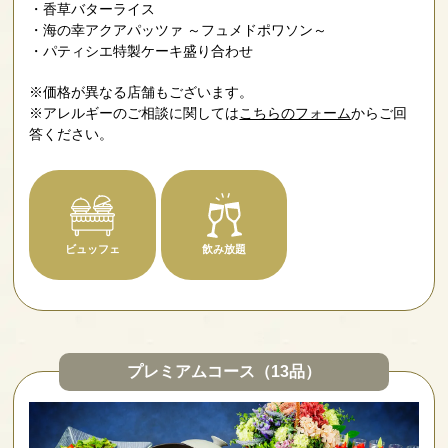
香草バターライス
海の幸アクアパッツァ ～フュメドポワソン～
パティシエ特製ケーキ盛り合わせ
※価格が異なる店舗もございます。
※アレルギーのご相談に関しては
こちらのフォーム
からご回
答ください。
ビュッフェ
飲み放題
プレミアムコース（13品）