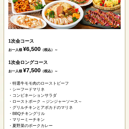
1次会コース
¥6,500
お一人様
（税込）～
1次会ロングコース
¥7,500
お一人様
（税込）～
特選牛モモ肉のローストビーフ
シーフードマリネ
コンビネーションサラダ
ローストポーク ～ジンジャーソース～
グリルチキンとアボカドのマリネ
BBQチキングリル
マリーミーチキン
夏野菜のポークカレー