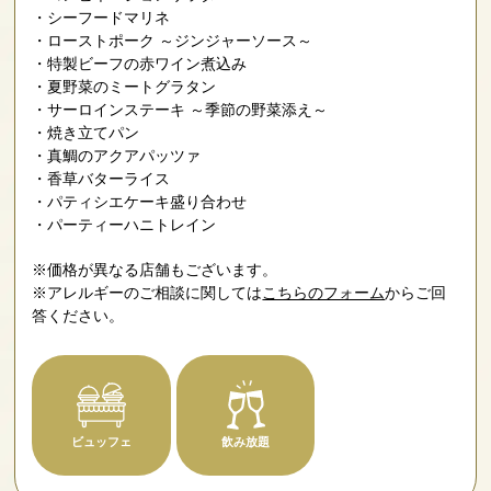
シーフードマリネ
ローストポーク ～ジンジャーソース～
特製ビーフの赤ワイン煮込み
夏野菜のミートグラタン
サーロインステーキ ～季節の野菜添え～
焼き立てパン
真鯛のアクアパッツァ
香草バターライス
パティシエケーキ盛り合わせ
パーティーハニトレイン
※価格が異なる店舗もございます。
※アレルギーのご相談に関しては
こちらのフォーム
からご回
答ください。
ビュッフェ
飲み放題