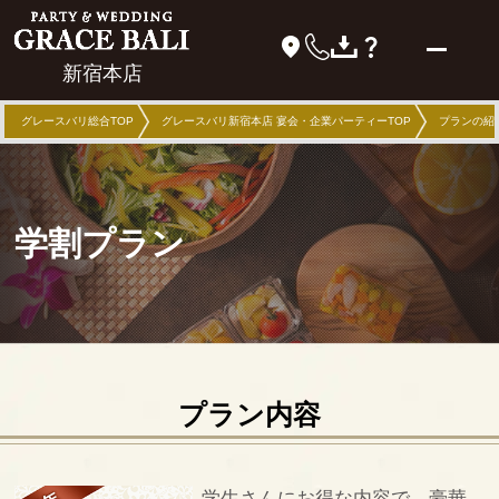
新宿本店
グレースバリ総合TOP
グレースバリ新宿本店 宴会・企業パーティーTOP
プランの紹
学割プラン
プラン内容
学生さんにお得な内容で、豪華