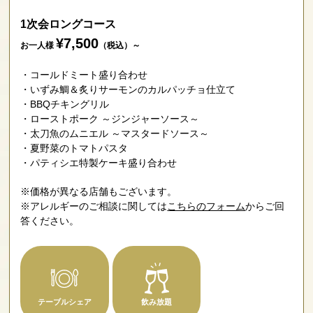
1次会ロングコース
¥7,500
お一人様
（税込）～
コールドミート盛り合わせ
いずみ鯛＆炙りサーモンのカルパッチョ仕立て
BBQチキングリル
ローストポーク ～ジンジャーソース～
太刀魚のムニエル ～マスタードソース～
夏野菜のトマトパスタ
パティシエ特製ケーキ盛り合わせ
※価格が異なる店舗もございます。
※アレルギーのご相談に関しては
こちらのフォーム
からご回
答ください。
テーブルシェア
飲み放題