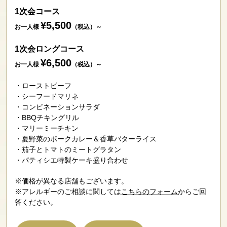
1次会コース
¥5,500
お一人様
（税込）～
1次会ロングコース
¥6,500
お一人様
（税込）～
ローストビーフ
シーフードマリネ
コンビネーションサラダ
BBQチキングリル
マリーミーチキン
夏野菜のポークカレー＆香草バターライス
茄子とトマトのミートグラタン
パティシエ特製ケーキ盛り合わせ
※価格が異なる店舗もございます。
※アレルギーのご相談に関しては
こちらのフォーム
からご回
答ください。