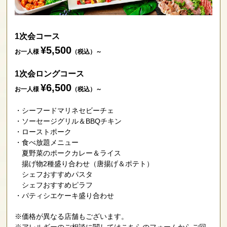
1次会コース
¥5,500
お一人様
（税込）～
1次会ロングコース
¥6,500
お一人様
（税込）～
シーフードマリネセビーチェ
ソーセージグリル＆BBQチキン
ローストポーク
食べ放題メニュー
夏野菜のポークカレー＆ライス
揚げ物2種盛り合わせ（唐揚げ＆ポテト）
シェフおすすめパスタ
シェフおすすめピラフ
パティシエケーキ盛り合わせ
※価格が異なる店舗もございます。