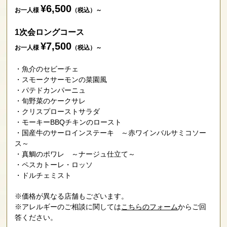
¥6,500
お一人様
（税込）～
1次会ロングコース
¥7,500
お一人様
（税込）～
魚介のセビーチェ
スモークサーモンの菜園風
パテドカンパーニュ
旬野菜のケークサレ
クリスプローストサラダ
モーキーBBQチキンのロースト
国産牛のサーロインステーキ ～赤ワインバルサミコソー
ス～
真鯛のポワレ ～ナージュ仕立て～
ペスカトーレ・ロッソ
ドルチェミスト
※価格が異なる店舗もございます。
※アレルギーのご相談に関しては
こちらのフォーム
からご回
答ください。