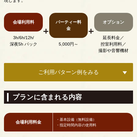
現します。
会場利用料
パーティー料
オプション
金
3h/6h/12h/
延長料金／
深夜5h パック
5,000円～
控室利用料／
撮影や音響機材
ご利用パターン例をみる
プランに含まれる内容
・基本設備（無料設備）
会場利用料金
・指定時間内容の使用料