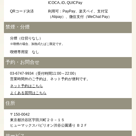
ICOCA､iD､QUICPay
QRコード決済
利用可：PayPay、楽天ペイ、支付宝
（Alipay）、微信支付（WeChat Pay）
禁煙・分煙
分煙（仕切りなし）
※喫煙の場合、加熱式たばこ限定です。
喫煙専用室 なし
予約・お問合せ
03-6747-9934（受付時間11:00～22:00）
営業時間外のご予約は、ネット予約が便利です。
ネット予約はこちら
よくある質問はこちら
住所
〒150-0042
東京都渋谷区宇田川町２０－１５
ヒューマックスパビリオン渋谷公園通り Ｂ２Ｆ
サービス