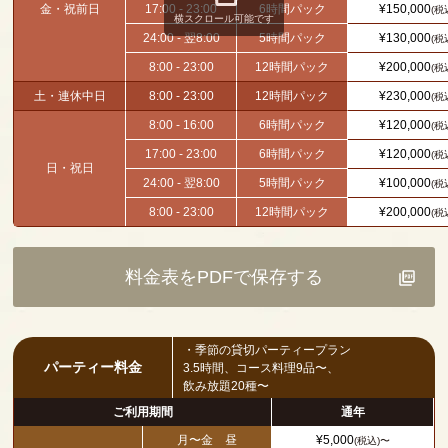
金・祝前日
17:00 - 23:00
6時間パック
¥150,000
(税
横スクロール可能です
24:00 - 翌8:00
5時間パック
¥130,000
(税
8:00 - 23:00
12時間パック
¥200,000
(税
土・連休中日
8:00 - 23:00
12時間パック
¥230,000
(税
8:00 - 16:00
6時間パック
¥120,000
(税
17:00 - 23:00
6時間パック
¥120,000
(税
日・祝日
24:00 - 翌8:00
5時間パック
¥100,000
(税
8:00 - 23:00
12時間パック
¥200,000
(税
料金表をPDFで保存する
・季節の貸切パーティープラン
パーティー料金
3.5時間、コース料理9品〜、
飲み放題20種〜
ご利用期間
通年
月〜金 昼
¥5,000
(税込)〜