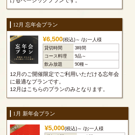
けるベーシックプランです。
12月 忘年会プラン
¥
6,500
(税込)～
/お一人様
貸切時間
3時間
コース料理
9品～
飲み放題
90種～
12月のご開催限定でご利用いただける忘年会
に最適なプランです。
12月はこちらのプランのみとなります。
1月 新年会プラン
¥
5,000
(税込)～
/お一人様