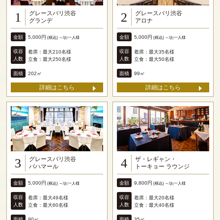
グレースバリ渋谷
グレースバリ渋谷
1
2
グランデ
アロナ
金額
金額
5,000円
5,000円
(税込) ～/お一人様
(税込) ～/お一人様
収容
収容
着席：最大210名様
着席：最大35名様
人数
人数
立食：最大250名様
立食：最大50名様
面積
面積
202㎡
99㎡
詳細はこちら
詳細はこちら
グレースバリ渋谷
ザ・レギャン・
3
4
バハマール
トーキョー ラウンジ
金額
金額
5,000円
9,800円
(税込) ～/お一人様
(税込) ～/お一人様
収容
収容
着席：最大49名様
着席：最大20名様
人数
人数
立食：最大60名様
立食：最大40名様
面積
面積
90㎡
35㎡