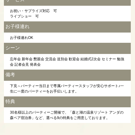
お祝い・サプライズ対応 可
ライブショー 可
お子様連れ
お子様連れOK
シーン
忘年会 新年会 懇親会 交流会 送別会 歓迎会 結婚式2次会 セミナー 勉強
会 記者会見 発表会
備考
下見～パーティー当日まで専属パーティースタッフが安心サポート♪一
生に一度のパーティーをお手伝いします。
特典
30名様以上のパーティーご開催で、「森と湖の温泉リゾート アンダの
森ペア宿泊券」など、選べる9の特典をご用意しております。