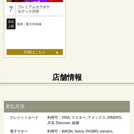
プレミアムカラオケ
7
モディス渋谷
収容
着席：最大30名様
人数
詳細はこちら
店舗情報
支払方法
クレジットカード
利用可：VISA､マスター､アメックス､DINERS､
JCB､Discover､銀聯
電子マネー
利用可：WAON､Suica､PASMO､nanaco､