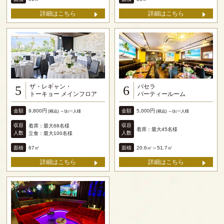
詳細はこちら
詳細はこちら
ザ・レギャン・
パセラ
5
6
トーキョー メインフロア
パーティールーム
金額
金額
9,800円
5,000円
(税込) ～/お一人様
(税込) ～/お一人様
収容
収容
着席：最大68名様
着席：最大45名様
人数
人数
立食：最大100名様
面積
面積
67㎡
20.6㎡～51.7㎡
詳細はこちら
詳細はこちら