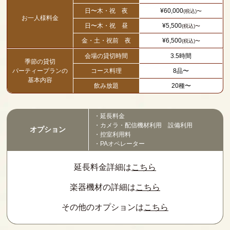
日〜木・祝 夜
¥60,000
(税込)〜
お一人様料金
日〜木・祝 昼
¥5,500
(税込)〜
金・土・祝前 夜
¥6,500
(税込)〜
会場の貸切時間
3.5時間
季節の貸切
パーティープランの
コース料理
8品〜
基本内容
飲み放題
20種〜
・延長料金
・カメラ・配信機材利用 設備利用
オプション
・控室利用料
・PAオペレーター
延長料金詳細は
こちら
楽器機材の詳細は
こちら
その他のオプションは
こちら