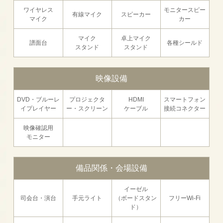
ワイヤレス
モニタースピー
有線マイク
スピーカー
マイク
カー
マイク
卓上マイク
譜面台
各種シールド
スタンド
スタンド
映像設備
DVD・ブルーレ
プロジェクタ
HDMI
スマートフォン
イプレイヤー
ー・スクリーン
ケーブル
接続コネクター
映像確認用
モニター
備品関係・会場設備
イーゼル
司会台・演台
手元ライト
（ボードスタン
フリーWi-Fi
ド）