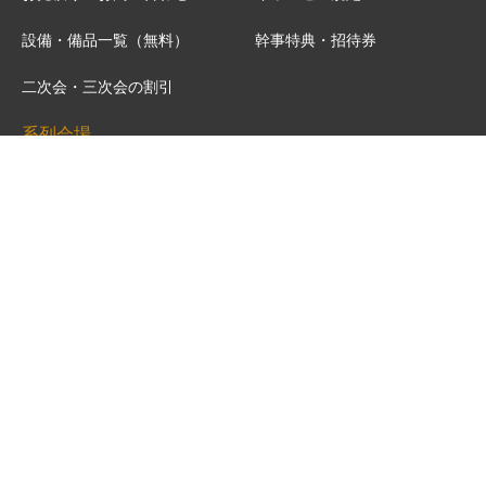
設備・備品一覧（無料）
幹事特典・招待券
二次会・三次会の割引
系列会場
新宿エリア
池袋エリア
渋谷エリア
六本木エリア
赤坂エリア
銀座エリア
上野エリア
秋葉原エリア
横浜エリア
大阪エリア
プライバシーポリシー
運営会社