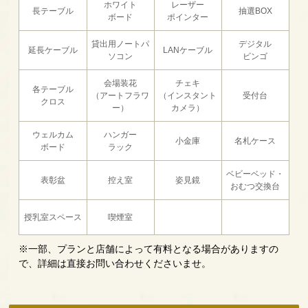
ホワイト
レーザー
長テーブル
抽選BOX
ボード
ポインター
貸出用ノートパ
デジタル
延長ケーブル
LANケーブル
ソコン
ビンゴ
会場装花
チェキ
各テーブル
（アートフラワ
（インスタント
受付台
クロス
ー）
カメラ）
ウェルカム
ハンガー
小金庫
名札ケース
ボード
ラック
ベビーベッド・
表彰盆
控え室
姿見鏡
おむつ交換台
授乳室スペース
喫煙室
※一部、プランと店舗によって有料となる場合がありますの
で、詳細は直接お問い合わせくださいませ。