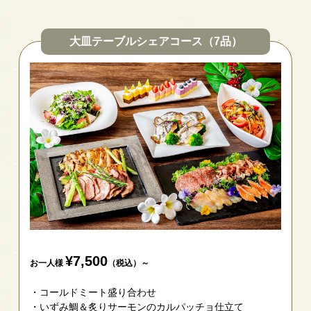
大皿テーブルシェアコース（7品）
¥7,500
お一人様
（税込）～
コールドミート盛り合わせ
いずみ鯛＆炙りサーモンのカルパッチョ仕立て