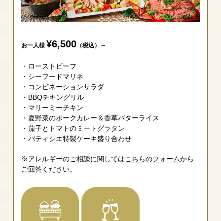
¥6,500
お一人様
（税込）～
ローストビーフ
シーフードマリネ
コンビネーションサラダ
BBQチキングリル
マリーミーチキン
夏野菜のポークカレー＆香草バターライス
茄子とトマトのミートグラタン
パティシエ特製ケーキ盛り合わせ
※アレルギーのご相談に関しては
こちらのフォーム
から
ご回答ください。