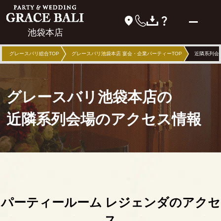
池袋本店
グレースバリ総合TOP
グレースバリ池袋本店 宴会・企業パーティーTOP
近隣系列会
グレースバリ池袋本店の
近隣系列会場のアクセス情報
パーティールーム レジェンダのアクセ
ス