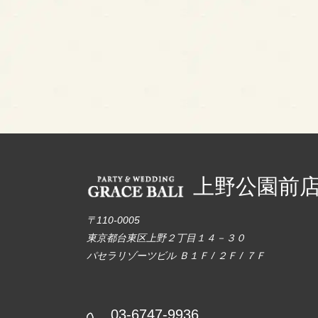
上野公園前
〒110-0005
東京都台東区上野２丁目１４－３０
パセラリゾーツビル Ｂ１Ｆ / ２Ｆ / ７Ｆ
03-6747-9936