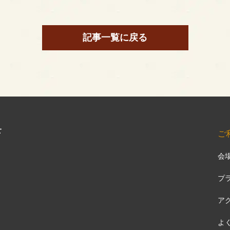
記事一覧に戻る
店
ご
会
プ
ア
よ