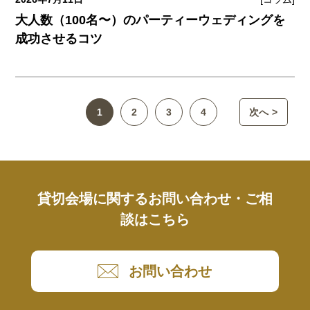
大人数（100名〜）のパーティーウェディングを
成功させるコツ
投
1
2
3
4
次へ
稿
の
ペ
ー
ジ
送
貸切会場に関するお問い合わせ・ご相
り
談はこちら
お問い合わせ