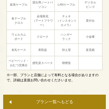
貸出用ノートパ
デジタル
延長ケーブル
LANケーブル
ソコン
ビンゴ
会場装花
チェキ
各テーブル
（アートフラワ
（インスタント
受付台
クロス
ー）
カメラ）
ウェルカム
ハンガー
クローク
小金庫
ボード
ラック
名札ケース
表彰盆
控え室
姿見鏡
ベビーベッド・
授乳室スペース
喫煙室
おむつ交換台
※一部、プランと店舗によって有料となる場合がありますの
で、詳細は直接お問い合わせくださいませ。
プラン一覧へもどる