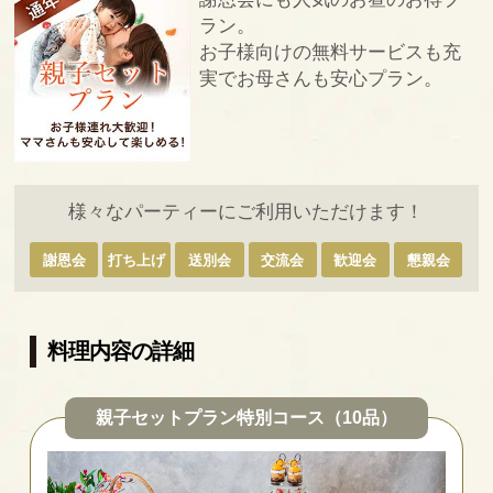
ラン。
お子様向けの無料サービスも充
実でお母さんも安心プラン。
様々なパーティーにご利用いただけます！
謝恩会
打ち上げ
送別会
交流会
歓迎会
懇親会
料理内容の詳細
親子セットプラン特別コース（10品）