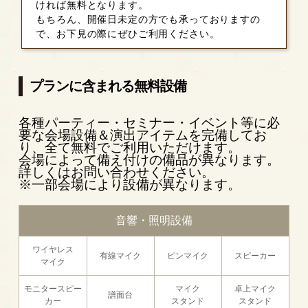
ければ無料となります。
もちろん、開催日未定の方でも承っておりますの
で、お下見の際にぜひご利用ください。
プランに含まれる無料設備
各種パーティー・セミナー・イベント等に必
要な会場設備＆演出アイテムを完備してお
り、全て無料でご利用いただけます。
会場によって備え付けの備品が異なります。
詳しくはお問い合わせください。
※一部会場により設備が異なります。
音響・照明設備
ワイヤレス
有線マイク
ピンマイク
スピーカー
マイク
モニタースピー
マイク
卓上マイク
譜面台
カー
スタンド
スタンド