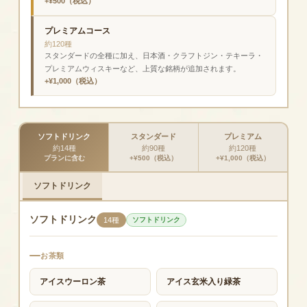
+¥500（税込）
プレミアムコース
約120種
スタンダードの全種に加え、日本酒・クラフトジン・テキーラ・
プレミアムウィスキーなど、上質な銘柄が追加されます。
+¥1,000（税込）
ソフトドリンク
スタンダード
プレミアム
約14種
約90種
約120種
プランに含む
+¥500（税込）
+¥1,000（税込）
ソフトドリンク
ソフトドリンク
14種
ソフトドリンク
お茶類
ジュ
アイスウーロン茶
アイス玄米入り緑茶
りん