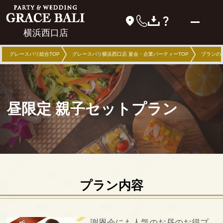
横浜西口店
グレースバリ総合TOP
グレースバリ横浜西口店 宴会・企業パーティーTOP
プランの
昼限定 親子セットプラン
プラン内容
謝恩会にも人気のお昼のお得プ