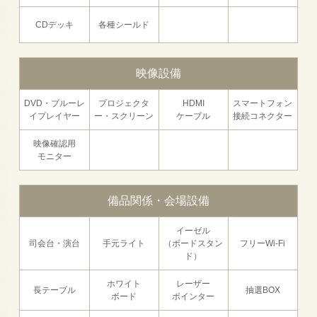
CDデッキ
各種シールド
映像設備
DVD・ブルーレ
プロジェクタ
HDMI
スマートフォン
イプレイヤー
ー・スクリーン
ケーブル
接続コネクター
映像確認用
モニター
備品関係・会場設備
イーゼル
司会台・演台
手元ライト
（ボードスタン
フリーWi-Fi
ド）
ホワイト
レーザー
長テーブル
抽選BOX
ボード
ポインター