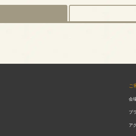
ご
会
プ
ア